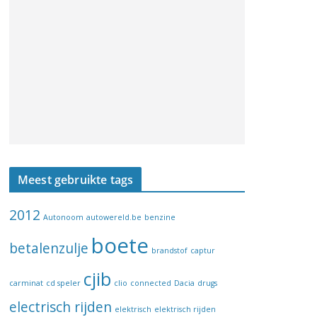
Meest gebruikte tags
2012
Autonoom
autowereld.be
benzine
boete
betalenzulje
brandstof
captur
cjib
carminat
cd speler
clio
connected
Dacia
drugs
electrisch rijden
elektrisch
elektrisch rijden