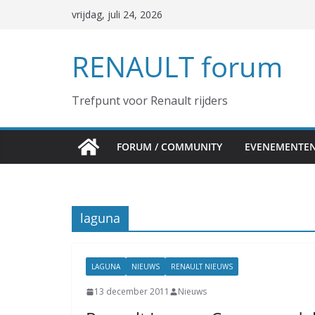
Ga
vrijdag, juli 24, 2026
naar
de
RENAULT forum
inhoud
Trefpunt voor Renault rijders
FORUM / COMMUNITY
EVENEMENTE
laguna
LAGUNA
NIEUWS
RENAULT NIEUWS
13 december 2011
Nieuws