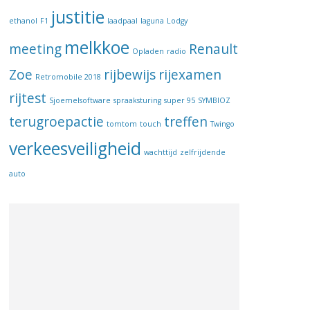
justitie
ethanol
F1
laadpaal
laguna
Lodgy
melkkoe
meeting
Renault
Opladen
radio
Zoe
rijbewijs
rijexamen
Retromobile 2018
rijtest
Sjoemelsoftware
spraaksturing
super 95
SYMBIOZ
terugroepactie
treffen
tomtom
touch
Twingo
verkeesveiligheid
wachttijd
zelfrijdende
auto