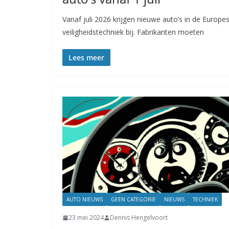
Vanaf juli 2026 krijgen nieuwe auto’s in de Europes
veiligheidstechniek bij. Fabrikanten moeten
Lees meer
AUTO NIEUWS
GEEN CATEGORIE
NIEUWS
TECHNIEK
23 mei 2024
Dennis Hengelvoort