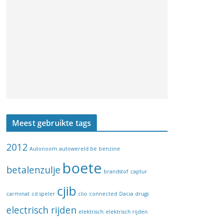
Meest gebruikte tags
2012
Autonoom
autowereld.be
benzine
boete
betalenzulje
brandstof
captur
cjib
carminat
cd speler
clio
connected
Dacia
drugs
electrisch rijden
elektrisch
elektrisch rijden