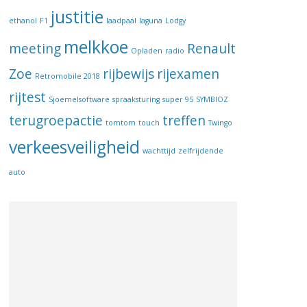
justitie
ethanol
F1
laadpaal
laguna
Lodgy
melkkoe
meeting
Renault
Opladen
radio
Zoe
rijbewijs
rijexamen
Retromobile 2018
rijtest
Sjoemelsoftware
spraaksturing
super 95
SYMBIOZ
terugroepactie
treffen
tomtom
touch
Twingo
verkeesveiligheid
wachttijd
zelfrijdende
auto