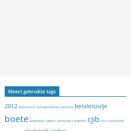
Meest gebruikte tags
2012
betalenzulje
Autonoom
autowereld.be
benzine
boete
cjib
brandstof
captur
carminat
cd speler
clio
connected