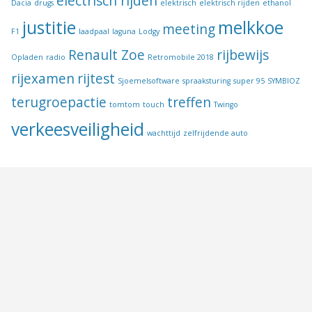
electrisch rijden
Dacia
drugs
elektrisch
elektrisch rijden
ethanol
justitie
melkkoe
meeting
F1
laadpaal
laguna
Lodgy
Renault Zoe
rijbewijs
Opladen
radio
Retromobile 2018
rijexamen
rijtest
Sjoemelsoftware
spraaksturing
super 95
SYMBIOZ
terugroepactie
treffen
tomtom
touch
Twingo
verkeesveiligheid
wachttijd
zelfrijdende auto