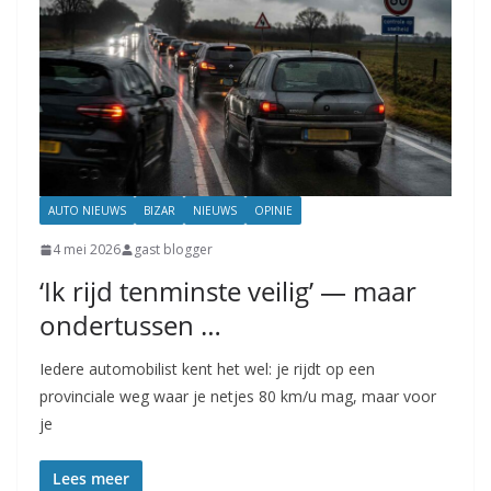
AUTO NIEUWS
BIZAR
NIEUWS
OPINIE
4 mei 2026
gast blogger
‘Ik rijd tenminste veilig’ — maar
ondertussen …
Iedere automobilist kent het wel: je rijdt op een
provinciale weg waar je netjes 80 km/u mag, maar voor
je
Lees meer