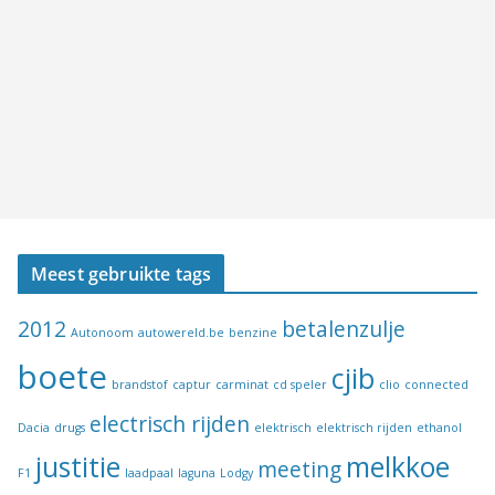
Meest gebruikte tags
2012
betalenzulje
Autonoom
autowereld.be
benzine
boete
cjib
brandstof
captur
carminat
cd speler
clio
connected
electrisch rijden
Dacia
drugs
elektrisch
elektrisch rijden
ethanol
justitie
melkkoe
meeting
F1
laadpaal
laguna
Lodgy