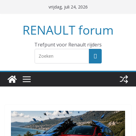
Ga
vrijdag, juli 24, 2026
naar
de
RENAULT forum
inhoud
Trefpunt voor Renault rijders