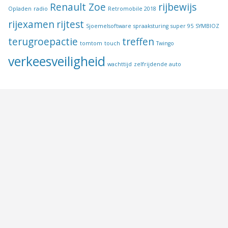
Renault Zoe
rijbewijs
Opladen
radio
Retromobile 2018
rijexamen
rijtest
Sjoemelsoftware
spraaksturing
super 95
SYMBIOZ
terugroepactie
treffen
tomtom
touch
Twingo
verkeesveiligheid
wachttijd
zelfrijdende auto