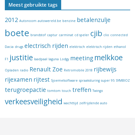
Meest gebruikte tags
2012
betalenzulje
Autonoom
autowereld.be
benzine
boete
cjib
brandstof
captur
carminat
cd speler
clio
connected
electrisch rijden
Dacia
drugs
elektrisch
elektrisch rijden
ethanol
justitie
melkkoe
meeting
F1
laadpaal
laguna
Lodgy
Renault Zoe
rijbewijs
Opladen
radio
Retromobile 2018
rijexamen
rijtest
Sjoemelsoftware
spraaksturing
super 95
SYMBIOZ
terugroepactie
treffen
tomtom
touch
Twingo
verkeesveiligheid
wachttijd
zelfrijdende auto