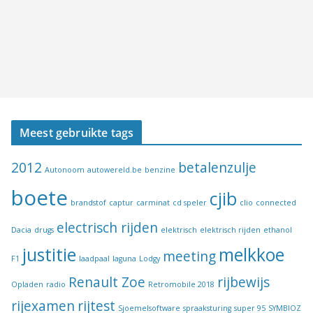
Meest gebruikte tags
2012
betalenzulje
Autonoom
autowereld.be
benzine
boete
cjib
brandstof
captur
carminat
cd speler
clio
connected
electrisch rijden
Dacia
drugs
elektrisch
elektrisch rijden
ethanol
justitie
melkkoe
meeting
F1
laadpaal
laguna
Lodgy
Renault Zoe
rijbewijs
Opladen
radio
Retromobile 2018
rijexamen
rijtest
Sjoemelsoftware
spraaksturing
super 95
SYMBIOZ