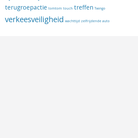
terugroepactie
treffen
tomtom
touch
Twingo
verkeesveiligheid
wachttijd
zelfrijdende auto