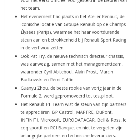
voor het eerst officieel voorgesteld in de kleuren van
het team.
Het evenement had plaats in het Atelier Renault, de
iconische locatie van Groupe Renault op de Champs-
Élysées (Parijs), waarmee het haar voortdurende
steun aan en betrokkenheid bij Renault Sport Racing
in de verf wou zetten.
Ook Pat Fry, de nieuwe technisch directeur chassis,
was aanwezig, samen met het managementteam,
waaronder Cyril Abiteboul, Alain Prost, Marcin
Budkowski en Rémi Taffin.
Guanyu Zhou, de beste rookie van vorig jaar in de
Formule 2, werd gepromoveerd tot testpiloot.
Het Renault F1 Team wist de steun van zijn partners
te appreciëren: BP Castrol, MAPFRE, DuPont,
INFINITI, Microsoft, EURODATACAR, Bell & Ross, le
coq sportif en RCI Banque, en niet te vergeten zijn
belangrijke partners en technische leveranciers.