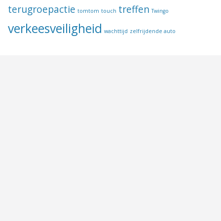
terugroepactie
treffen
tomtom
touch
Twingo
verkeesveiligheid
wachttijd
zelfrijdende auto