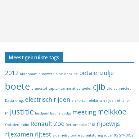
Meest gebruikte tags
2012
betalenzulje
Autonoom
autowereld.be
benzine
boete
cjib
brandstof
captur
carminat
cd speler
clio
connected
electrisch rijden
Dacia
drugs
elektrisch
elektrisch rijden
ethanol
justitie
melkkoe
meeting
F1
laadpaal
laguna
Lodgy
Renault Zoe
rijbewijs
Opladen
radio
Retromobile 2018
rijexamen
rijtest
Sjoemelsoftware
spraaksturing
super 95
SYMBIOZ