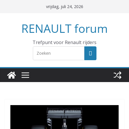
Ga
vrijdag, juli 24, 2026
naar
de
RENAULT forum
inhoud
Trefpunt voor Renault rijders