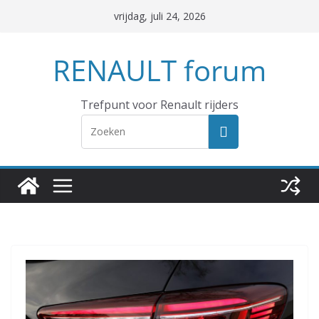
Ga
vrijdag, juli 24, 2026
naar
de
RENAULT forum
inhoud
Trefpunt voor Renault rijders