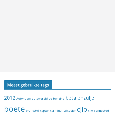
Meest gebruikte tags
2012
betalenzulje
Autonoom
autowereld.be
benzine
boete
cjib
brandstof
captur
carminat
cd speler
clio
connected