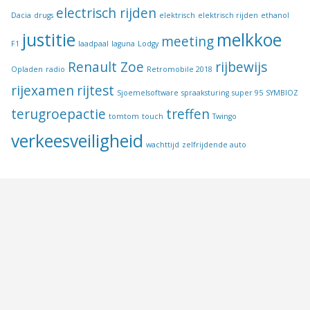
electrisch rijden
Dacia
drugs
elektrisch
elektrisch rijden
ethanol
justitie
melkkoe
meeting
F1
laadpaal
laguna
Lodgy
Renault Zoe
rijbewijs
Opladen
radio
Retromobile 2018
rijexamen
rijtest
Sjoemelsoftware
spraaksturing
super 95
SYMBIOZ
terugroepactie
treffen
tomtom
touch
Twingo
verkeesveiligheid
wachttijd
zelfrijdende auto