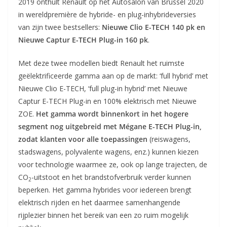
2019 onthult Renault op het Autosalon van Brussel 2020
in wereldpremière de hybride- en plug-inhybrideversies
van zijn twee bestsellers:
Nieuwe Clio E-TECH 140 pk en
Nieuwe Captur E-TECH Plug-in 160 pk
.
Met deze twee modellen biedt Renault het ruimste
geëlektrificeerde gamma aan op de markt: ‘full hybrid’ met
Nieuwe Clio E-TECH, ‘full plug-in hybrid’ met Nieuwe
Captur E-TECH Plug-in en 100% elektrisch met Nieuwe
ZOE.
Het gamma wordt binnenkort in het hogere
segment nog uitgebreid met Mégane E-TECH Plug-in,
zodat klanten voor alle toepassingen
(reiswagens,
stadswagens, polyvalente wagens, enz.) kunnen kiezen
voor technologie waarmee ze, ook op lange trajecten, de
CO
-uitstoot en het brandstofverbruik verder kunnen
2
beperken. Het gamma hybrides voor iedereen brengt
elektrisch rijden en het daarmee samenhangende
rijplezier binnen het bereik van een zo ruim mogelijk