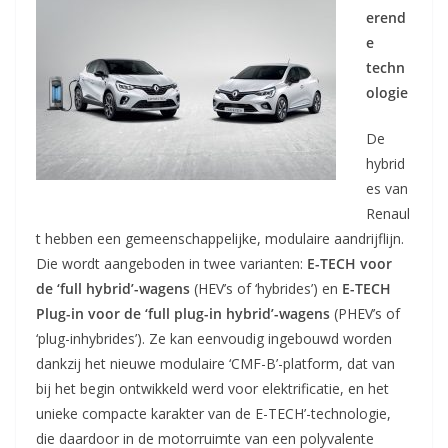
erend
e
techn
ologie
De
hybrid
es van
Renaul
t hebben een gemeenschappelijke, modulaire aandrijflijn.
Die wordt aangeboden in twee varianten:
E-TECH voor
de ‘full hybrid’-wagens
(HEV’s of ‘hybrides’) en
E-TECH
Plug-in voor de ‘full plug-in hybrid’-wagens
(PHEV’s of
‘plug-inhybrides’). Ze kan eenvoudig ingebouwd worden
dankzij het nieuwe modulaire ‘CMF-B’-platform, dat van
bij het begin ontwikkeld werd voor elektrificatie, en het
unieke compacte karakter van de E-TECH’-technologie,
die daardoor in de motorruimte van een polyvalente