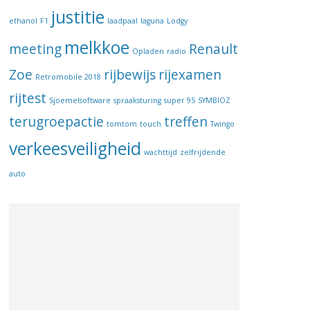
justitie
ethanol
F1
laadpaal
laguna
Lodgy
melkkoe
meeting
Renault
Opladen
radio
Zoe
rijbewijs
rijexamen
Retromobile 2018
rijtest
Sjoemelsoftware
spraaksturing
super 95
SYMBIOZ
terugroepactie
treffen
tomtom
touch
Twingo
verkeesveiligheid
wachttijd
zelfrijdende
auto