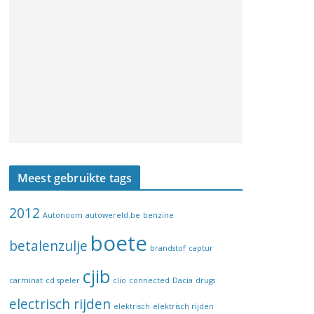
Meest gebruikte tags
2012
Autonoom
autowereld.be
benzine
boete
betalenzulje
brandstof
captur
cjib
carminat
cd speler
clio
connected
Dacia
drugs
electrisch rijden
elektrisch
elektrisch rijden