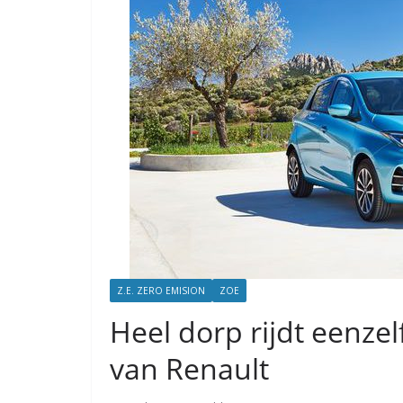
Z.E. ZERO EMISION
ZOE
Heel dorp rijdt eenzelf
van Renault