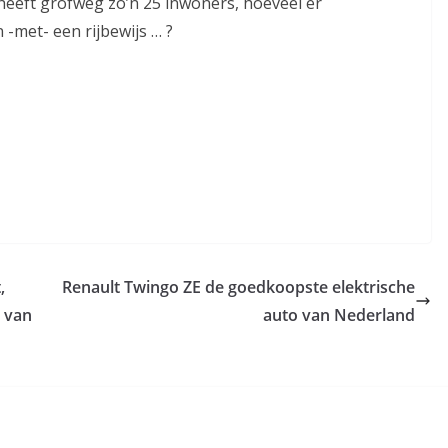
y heeft grofweg zo’n 25 inwoners, hoeveel er
 -met- een rijbewijs … ?
,
Renault Twingo ZE de goedkoopste elektrische
e van
auto van Nederland