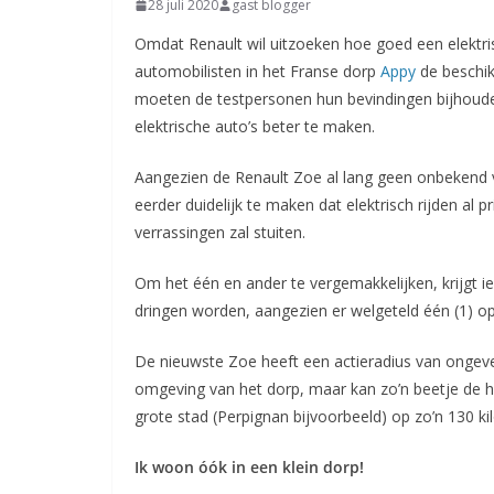
28 juli 2020
gast blogger
Omdat Renault wil uitzoeken hoe goed een elektris
automobilisten in het Franse dorp
Appy
de beschik
moeten de testpersonen hun bevindingen bijhouden
elektrische auto’s beter te maken.
Aangezien de Renault Zoe al lang geen onbekend v
eerder duidelijk te maken dat elektrisch rijden al 
verrassingen zal stuiten.
Om het één en ander te vergemakkelijken, krijgt 
dringen worden, aangezien er welgeteld één (1) op
De nieuwste Zoe heeft een actieradius van ongeve
omgeving van het dorp, maar kan zo’n beetje de h
grote stad (Perpignan bijvoorbeeld) op zo’n 130 
Ik woon óók in een klein dorp!