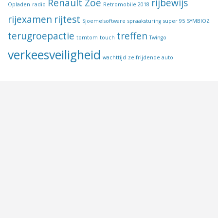
Renault Zoe
rijbewijs
Opladen
radio
Retromobile 2018
rijexamen
rijtest
Sjoemelsoftware
spraaksturing
super 95
SYMBIOZ
terugroepactie
treffen
tomtom
touch
Twingo
verkeesveiligheid
wachttijd
zelfrijdende auto