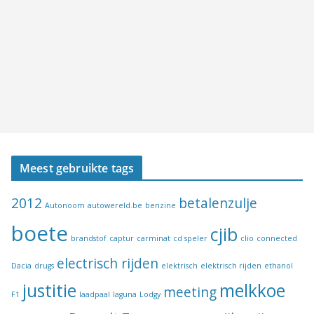
Meest gebruikte tags
2012
betalenzulje
Autonoom
autowereld.be
benzine
boete
cjib
brandstof
captur
carminat
cd speler
clio
connected
electrisch rijden
Dacia
drugs
elektrisch
elektrisch rijden
ethanol
justitie
melkkoe
meeting
F1
laadpaal
laguna
Lodgy